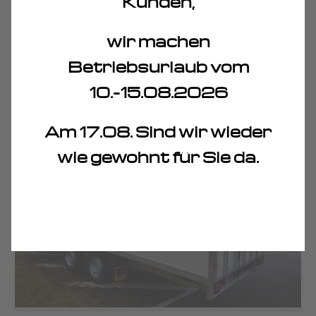
Kunden,
inkl. Mittelpfosten
Preise auf Anfrage
wir machen
HUMBAUR HK 25 62 21 - 20 PF
30: 618x203x188 cm Sandwich,
Betriebsurlaub vom
2500 kg Doppelflügeltür
10.-15.08.2026
Am 17.08. Sind wir wieder
wie gewohnt für Sie da.