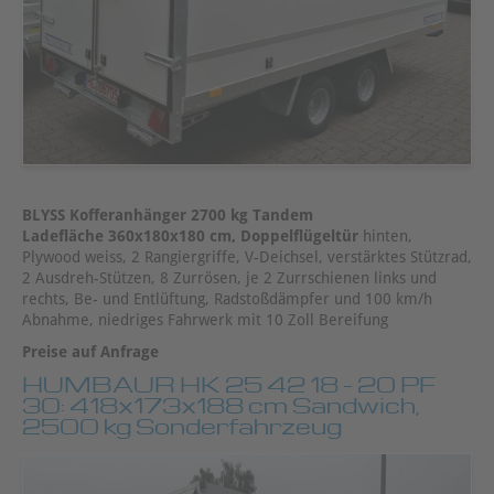
BLYSS Kofferanhänger 2700 kg Tandem
Ladefläche 360x180x180 cm, Doppelflügeltür
hinten,
Plywood weiss, 2 Rangiergriffe, V-Deichsel, verstärktes Stützrad,
2 Ausdreh-Stützen, 8 Zurrösen, je 2 Zurrschienen links und
rechts, Be- und Entlüftung, Radstoßdämpfer und 100 km/h
Abnahme, niedriges Fahrwerk mit 10 Zoll Bereifung
Preise auf Anfrage
HUMBAUR HK 25 42 18 - 20 PF
30: 418x173x188 cm Sandwich,
2500 kg Sonderfahrzeug