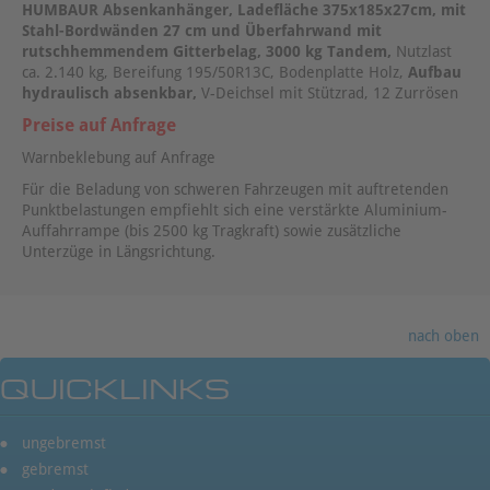
HUMBAUR Absenkanhänger, Ladefläche 375x185x27cm, mit
Stahl-Bordwänden 27 cm und Überfahrwand mit
rutschhemmendem Gitterbelag, 3000 kg Tandem
,
Nutzlast
ca. 2.140 kg, Bereifung 195/50R13C, Bodenplatte Holz,
Aufbau
hydraulisch absenkbar,
V-Deichsel mit Stützrad, 12 Zurrösen
Preise auf Anfrage
Warnbeklebung auf Anfrage
Für die Beladung von schweren Fahrzeugen mit auftretenden
Punktbelastungen empfiehlt sich eine verstärkte Aluminium-
Auffahrrampe (bis 2500 kg Tragkraft) sowie zusätzliche
Unterzüge in Längsrichtung.
nach oben
QUICKLINKS
ungebremst
gebremst