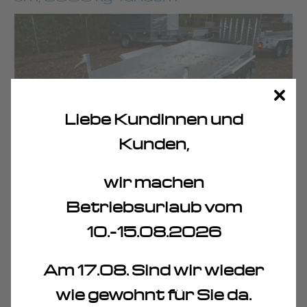
Liebe Kundinnen und
Kunden,
wir machen
Betriebsurlaub vom
10.-15.08.2026
HUMBAUR Absenkanhänger, Ladefläche 300x160x27 cm,
mit Stahl-Bordwänden 27 cm und Überfahrwand mit
rutschhemmendem Gitterbelag, 3000 kg Tandem
,
Nutzlast
Am 17.08. Sind wir wieder
ca. 2.260 kg, Bereifung 195/50R13C, Bodenplatte Holz,
Aufbau
hydraulisch absenkbar,
V-Deichsel mit Stützrad, 10 Zurrösen
wie gewohnt für Sie da.
Preise auf Anfrage