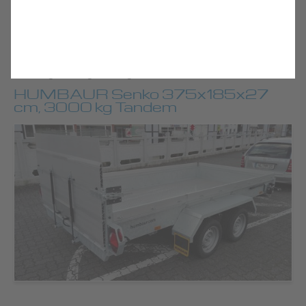
Warnbeklebung auf Anfrage
Für die Beladung von schweren Fahrzeugen mit auftretenden
Punktbelastungen empfiehlt sich eine verstärkte Aluminium-
Auffahrrampe (bis 2500 kg Tragkraft) sowie zusätzliche
Unterzüge in Längsrichtung.
HUMBAUR Senko 375x185x27
cm, 3000 kg Tandem